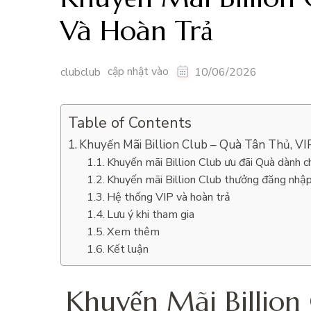
Và Hoàn Trả
cập nhật vào
clubclub
10/06/2026
Table of Contents
Khuyến Mãi Billion Club – Quà Tân Thủ, V
Khuyến mãi Billion Club ưu đãi Quà dành c
Khuyến mãi Billion Club thưởng đăng nhậ
Hệ thống VIP và hoàn trả
Lưu ý khi tham gia
Xem thêm
Kết luận
Khuyến Mãi Billion