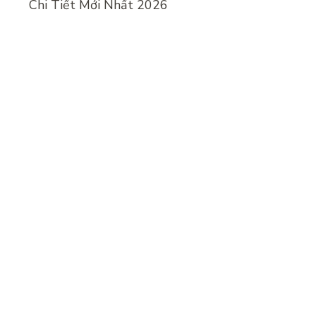
Chi Tiết Mới Nhất 2026