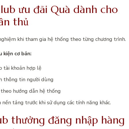
Club ưu đãi Quà dành cho
ân thủ
 nghiệm khi tham gia hệ thống theo từng chương trình.
u kiện cơ bản:
 tài khoản hợp lệ
h thông tin người dùng
theo hướng dẫn hệ thống
nền tảng trước khi sử dụng các tính năng khác.
lub thưởng đăng nhập hàng