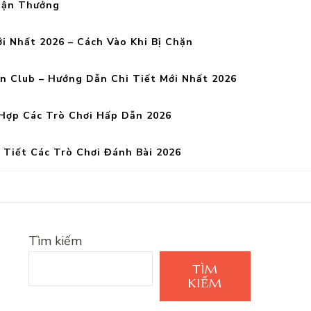
Nhận Thưởng
ới Nhất 2026 – Cách Vào Khi Bị Chặn
on Club – Hướng Dẫn Chi Tiết Mới Nhất 2026
 Hợp Các Trò Chơi Hấp Dẫn 2026
i Tiết Các Trò Chơi Đánh Bài 2026
Tìm kiếm
TÌM
KIẾM