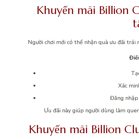
Khuyến mãi Billion 
t
Người chơi mới có thể nhận quà ưu đãi trải
Điề
Tạo
Xác min
Đăng nhập 
Ưu đãi này giúp người dùng làm quen 
Khuyến mãi Billion C