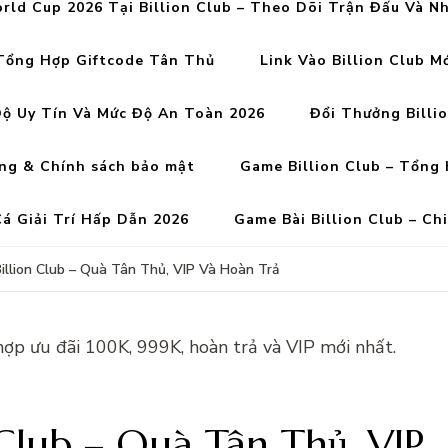
rld Cup 2026 Tại Billion Club – Theo Dõi Trận Đấu Và 
 Tổng Hợp Giftcode Tân Thủ
Link Vào Billion Club M
Độ Uy Tín Và Mức Độ An Toàn 2026
Đổi Thưởng Billi
ụng & Chính sách bảo mật
Game Billion Club – Tổng
Cá Giải Trí Hấp Dẫn 2026
Game Bài Billion Club – Ch
illion Club – Quà Tân Thủ, VIP Và Hoàn Trả
Club – Quà Tân Thủ, VIP