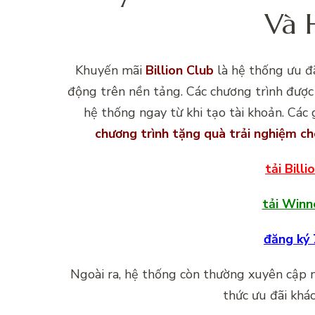
Và 
Khuyến mãi
Billion Club
là hệ thống ưu đ
động trên nền tảng. Các chương trình đượ
hệ thống ngay từ khi tạo tài khoản. Cá
chương trình tặng quà trải nghiệm ch
tải Bill
tải Winn
đăng ký
Ngoài ra, hệ thống còn thường xuyên cập n
thức ưu đãi khá