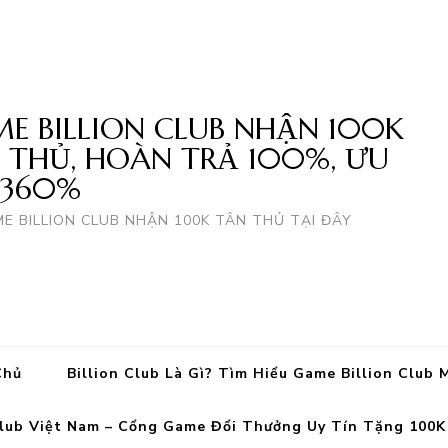
E BILLION CLUB NHẬN 100K
 THỦ, HOÀN TRẢ 100%, ƯU
 360%
ME BILLION CLUB NHẬN 100K TÂN THỦ TẠI ĐÂY
Chủ
Billion Club Là Gì? Tìm Hiểu Game Billion Club 
Club Việt Nam – Cổng Game Đổi Thưởng Uy Tín Tặng 100