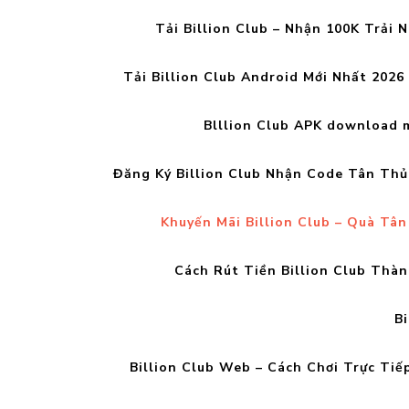
Tải Billion Club – Nhận 100K Trải 
Tải Billion Club Android Mới Nhất 2026
Blllion Club APK download 
Đăng Ký Billion Club Nhận Code Tân Thủ
Khuyến Mãi Billion Club – Quà Tân
Cách Rút Tiền Billion Club Thà
Bi
Billion Club Web – Cách Chơi Trực Ti