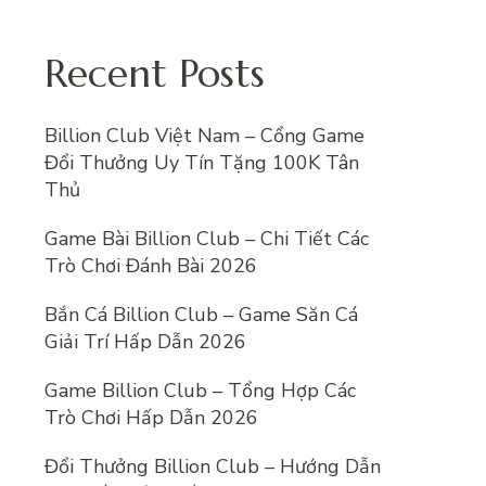
Recent Posts
Billion Club Việt Nam – Cổng Game
Đổi Thưởng Uy Tín Tặng 100K Tân
Thủ
Game Bài Billion Club – Chi Tiết Các
Trò Chơi Đánh Bài 2026
Bắn Cá Billion Club – Game Săn Cá
Giải Trí Hấp Dẫn 2026
Game Billion Club – Tổng Hợp Các
Trò Chơi Hấp Dẫn 2026
Đổi Thưởng Billion Club – Hướng Dẫn